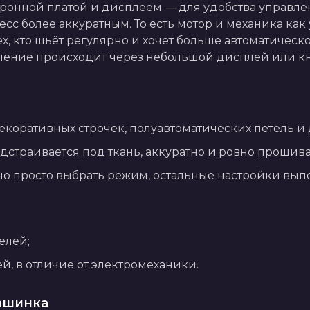
онной платой и дисплеем — для удобства управлен
сс более аккуратным. То есть мотор и механика как 
ех, кто шьёт регулярно и хочет больше автоматичес
ление происходит через небольшой дисплей или к
декоративных строчек, полуавтоматических петель
одстраивается под ткань, аккуратно и ровно прошива
очно просто выбрать режим, остальные настройки вы
елей;
ей, в отличие от электромеханики.
ашинка