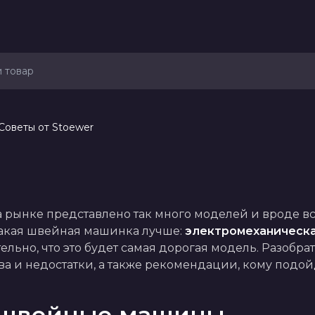
Советы от Stoewer
er
рынке представлено так много моделей и вроде все
какая швейная машинка лучше: 
электромеханическ
льно, что это будет самая дорогая модель. Разобрат
а и недостатки, а также рекомендации, кому подойд
 швейные машины