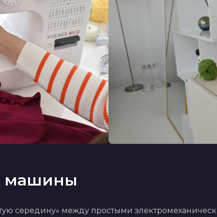
е машины
тую середину» между простыми электромеханичес