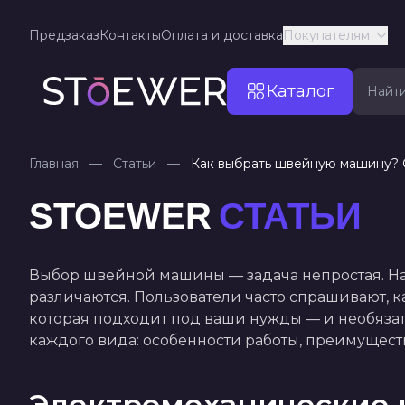
Предзаказ
Контакты
Оплата и доставка
Покупателям
Каталог
Главная
—
Статьи
—
Как выбрать швейную машину? 
STOEWER
СТАТЬИ
Как выбрать швейную машину? Советы от Stoew
Выбор швейной машины — задача непростая. На 
различаются. Пользователи часто спрашивают, 
которая подходит под ваши нужды — и необязате
каждого вида: особенности работы, преимуществ
Электромеханические