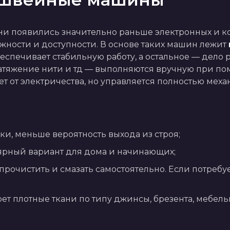
и появились значительно раньше электронных и ко
ности и доступности. В основе таких машин лежит 
еспечивает стабильную работу, а остальное — дело р
натяжение нити и тд — выполняются вручную при по
 от электричества, но управляется полностью меха
ки, меньше вероятность выхода из строя;
ярный вариант для дома и начинающих;
прочистить и смазать самостоятельно. Если потребуе
ет плотные ткани по типу джинсы, брезента, мебель