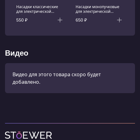
Насадки классические
Насадки монопучковые
для электрической
для электрической
зубной щетки Stoewer
зубной щетки Stoewer
550 ₽
650 ₽
SoniBrush M5, 4 шт.
SoniBrush M5, 4 шт.
(Brown)
(White)
Видео
Видео для этого товара скоро будет
добавлено.