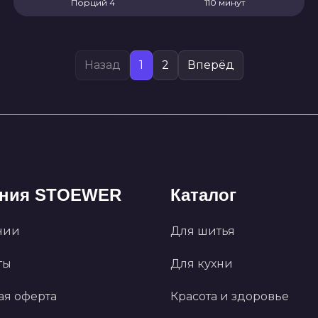
Порций 4
110 минут
Назад
1
2
Вперёд
ния STOEWER
Каталог
нии
Для шитья
ты
Для кухни
ая оферта
Красота и здоровье